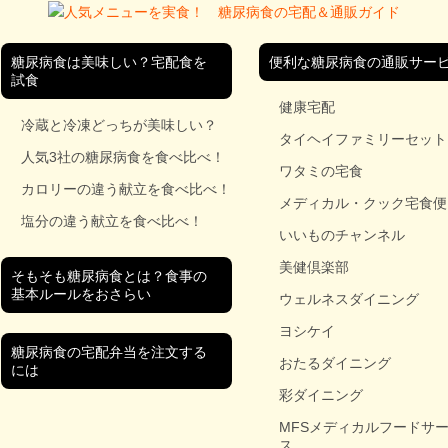
糖尿病食は美味しい？宅配食を
便利な糖尿病食の通販サー
試食
健康宅配
冷蔵と冷凍どっちが美味しい？
タイヘイファミリーセット
人気3社の糖尿病食を食べ比べ！
ワタミの宅食
カロリーの違う献立を食べ比べ！
メディカル・クック宅食便
塩分の違う献立を食べ比べ！
いいものチャンネル
美健倶楽部
そもそも糖尿病食とは？食事の
基本ルールをおさらい
ウェルネスダイニング
ヨシケイ
糖尿病食の宅配弁当を注文する
おたるダイニング
には
彩ダイニング
MFSメディカルフードサ
ス