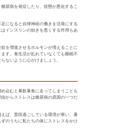
り糖尿病を発症したり、状態が悪化するこ
不足になると自律神経の働きを活発にする
にはインスリンの効きを悪くする作用もあ
食欲を増進させるホルモンが増えることに
きます。食生活が乱れていなくても睡眠不
ならないように心がけましょう。
溜め込むと暴飲暴食に走ってしまうことも
理由からストレスは糖尿病の原因の一つだ
例えば、普段過ごしている環境が寒い、暑
らずのうちに私たちの体にストレスをかけ