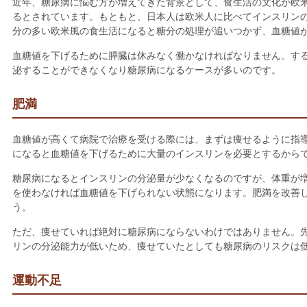
近年、糖尿病に悩む方が増えてきた背景として、食生活の文化が欧
るとされています。もともと、日本人は欧米人に比べてインスリン
分の多い欧米風の食生活になると糖分の処理が追いつかず、血糖値
血糖値を下げるために膵臓は休みなく働かなければなりません。す
泌することができなくなり糖尿病になるケースが多いのです。
肥満
血糖値が高くて病院で治療を受ける際には、まずは痩せるように指
になると血糖値を下げるために大量のインスリンを必要とするから
糖尿病になるとインスリンの分泌量が少なくなるのですが、体重が
を使わなければ血糖値を下げられない状態になります。肥満を改善
う。
ただ、痩せていれば絶対に糖尿病にならないわけではありません。
リンの分泌能力が低いため、痩せていたとしても糖尿病のリスクは
運動不足