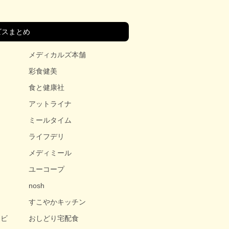
ビスまとめ
メディカルズ本舗
彩食健美
食と健康社
アットライナ
ミールタイム
ライフデリ
メディミール
ユーコープ
nosh
すこやかキッチン
ービ
おしどり宅配食