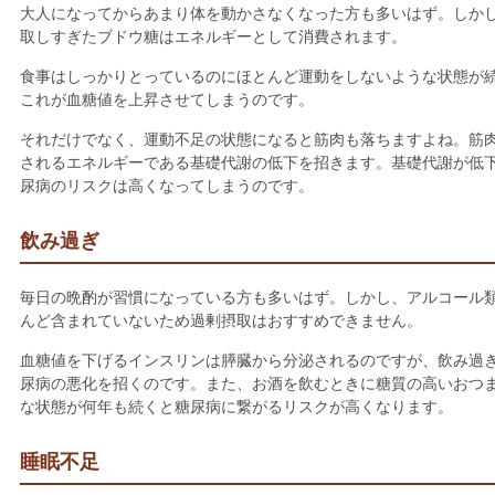
大人になってからあまり体を動かさなくなった方も多いはず。しか
取しすぎたブドウ糖はエネルギーとして消費されます。
食事はしっかりとっているのにほとんど運動をしないような状態が
これが血糖値を上昇させてしまうのです。
それだけでなく、運動不足の状態になると筋肉も落ちますよね。筋
されるエネルギーである基礎代謝の低下を招きます。基礎代謝が低
尿病のリスクは高くなってしまうのです。
飲み過ぎ
毎日の晩酌が習慣になっている方も多いはず。しかし、アルコール
んど含まれていないため過剰摂取はおすすめできません。
血糖値を下げるインスリンは膵臓から分泌されるのですが、飲み過
尿病の悪化を招くのです。また、お酒を飲むときに糖質の高いおつ
な状態が何年も続くと糖尿病に繋がるリスクが高くなります。
睡眠不足