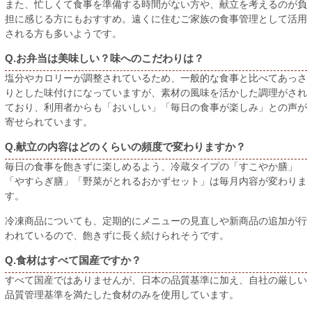
また、忙しくて食事を準備する時間がない方や、献立を考えるのが負
担に感じる方にもおすすめ。遠くに住むご家族の食事管理として活用
される方も多いようです。
Q.お弁当は美味しい？味へのこだわりは？
塩分やカロリーが調整されているため、一般的な食事と比べてあっさ
りとした味付けになっていますが、素材の風味を活かした調理がされ
ており、利用者からも「おいしい」「毎日の食事が楽しみ」との声が
寄せられています。
Q.献立の内容はどのくらいの頻度で変わりますか？
毎日の食事を飽きずに楽しめるよう、冷蔵タイプの「すこやか膳」
「やすらぎ膳」「野菜がとれるおかずセット」は毎月内容が変わりま
す。
冷凍商品についても、定期的にメニューの見直しや新商品の追加が行
われているので、飽きずに長く続けられそうです。
Q.食材はすべて国産ですか？
すべて国産ではありませんが、日本の品質基準に加え、自社の厳しい
品質管理基準を満たした食材のみを使用しています。