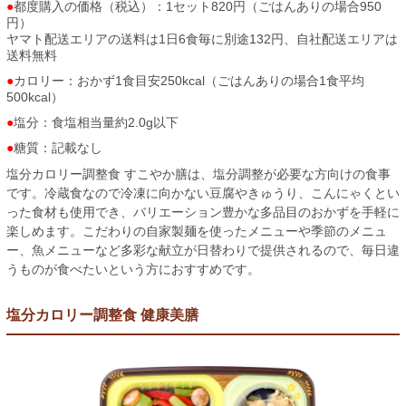
都度購入の価格（税込）：1セット820円（ごはんありの場合950
円）
ヤマト配送エリアの送料は1日6食毎に別途132円、自社配送エリアは
送料無料
カロリー：おかず1食目安250kcal（ごはんありの場合1食平均
500kcal）
塩分：食塩相当量約2.0g以下
糖質：記載なし
塩分カロリー調整食 すこやか膳は、塩分調整が必要な方向けの食事
です。冷蔵食なので冷凍に向かない豆腐やきゅうり、こんにゃくとい
った食材も使用でき、バリエーション豊かな多品目のおかずを手軽に
楽しめます。こだわりの自家製麺を使ったメニューや季節のメニュ
ー、魚メニューなど多彩な献立が日替わりで提供されるので、毎日違
うものが食べたいという方におすすめです。
塩分カロリー調整食 健康美膳