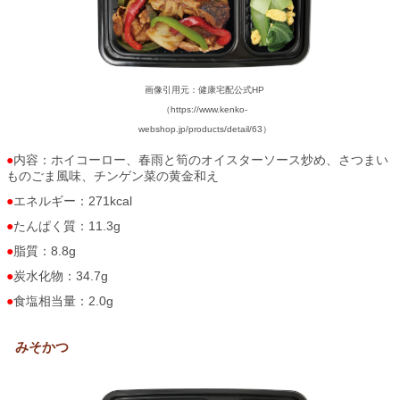
画像引用元：健康宅配公式HP
（https://www.kenko-
webshop.jp/products/detail/63）
内容：ホイコーロー、春雨と筍のオイスターソース炒め、さつまい
ものごま風味、チンゲン菜の黄金和え
エネルギー：271kcal
たんぱく質：11.3g
脂質：8.8g
炭水化物：34.7g
食塩相当量：2.0g
みそかつ