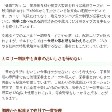
『健康宅配』は、業務用食材や惣菜の製造を行う武蔵野フーズが、一
般消費者向けに平成9年から手掛けている治療食の宅配サービスで
す。カロリー制限だけでなく、塩分やタンパク質の制限が必要な方向
けに、
簡単に食べられる
調理済みの冷蔵および冷凍タイプの食事セッ
トを提供しています。
冷蔵タイプのエネルギー調整食「すこやか膳」は、配達エリアが限ら
れますが、チルドならではの
食感や素材感を味わえる
と好評。JAみ
やぎ仙南の特別栽培米を使用するなど、素材にもこだわっています。
カロリー制限中も食事のおいしさを諦めない
「豊かな生活においしい食事は欠かせない」という考えから、栄養管
理の専門家である管理栄養士とプロの料理人が、栄養素とおいしさの
両面から献立を監修しています。日替わりの冷蔵食はバリエーション
豊富で、飽きずに食事を楽しめるのが魅力。塩分カロリー調整食には
野菜が120g以上使用されており、毎食野菜をしっかりと摂ることが
できます。
調理から配達まで自社で一貫管理