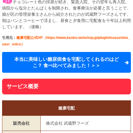
チョコレート色の排尿が続き、緊急入院、その翌年も再入院。
病院から塩分とたんぱくを制限され、食事療法が必要と言うことで、
娘が区の管理栄養士さんから紹介されたのが武蔵野フーズさんです。
朝はパンとコーヒーで済まし、昼食と夕食用に宅配食を十年以上利用
しています。（後略）
引用元：
健康宅配公式HP（https://www.kenko-webshop.jp/plugin/musashino_
user_voice）
本当に美味しい糖尿病食を宅配してくれるのはど
こ？ 食べ比べてみました！＞＞
サービス概要
健康宅配
販売会社
株式会社 武蔵野フーズ