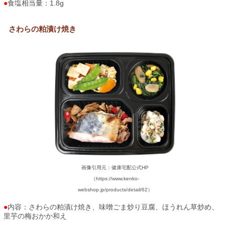
食塩相当量：1.8g
さわらの粕漬け焼き
画像引用元：健康宅配公式HP
（https://www.kenko-
webshop.jp/products/detail/62）
内容：さわらの粕漬け焼き、味噌ごま炒り豆腐、ほうれん草炒め、
里芋の梅おかか和え