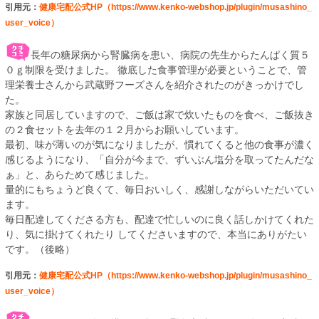
引用元：
健康宅配公式HP（https://www.kenko-webshop.jp/plugin/musashino_
user_voice）
長年の糖尿病から腎臓病を患い、病院の先生からたんぱく質５
０ｇ制限を受けました。 徹底した食事管理が必要ということで、管
理栄養士さんから武蔵野フーズさんを紹介されたのがきっかけでし
た。
家族と同居していますので、ご飯は家で炊いたものを食べ、ご飯抜き
の２食セットを去年の１２月からお願いしています。
最初、味が薄いのが気になりましたが、慣れてくると他の食事が濃く
感じるようになり、「自分が今まで、ずいぶん塩分を取ってたんだな
ぁ」と、あらためて感じました。
量的にもちょうど良くて、毎日おいしく、感謝しながらいただいてい
ます。
毎日配達してくださる方も、配達で忙しいのに良く話しかけてくれた
り、気に掛けてくれたり してくださいますので、本当にありがたい
です。（後略）
引用元：
健康宅配公式HP（https://www.kenko-webshop.jp/plugin/musashino_
user_voice）