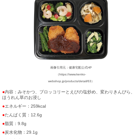
画像引用元：健康宅配公式HP
（https://www.kenko-
webshop.jp/products/detail/63）
内容：みそかつ、ブロッコリーとえびの塩炒め、変わりきんぴら、
ほうれん草のお浸し
エネルギー：259kcal
たんぱく質：12.6g
脂質：9.8g
炭水化物：29.1g