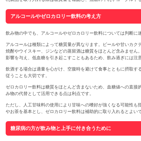
アルコールやゼロカロリー飲料の考え方
飲み物の中でも、アルコールやゼロカロリー飲料については判断に
アルコールは種類によって糖質量が異なります。ビールや甘いカク
焼酎やウイスキー、ジンなどの蒸留酒は糖質をほとんど含みません
影響を与え、低血糖を引き起こすこともあるため、飲み過ぎには注
飲酒する場合は適量を心がけ、空腹時を避けて食事とともに摂取す
従うことも大切です。
ゼロカロリー飲料は糖質をほとんど含まないため、血糖値への直接
み物の代替として活用できる点は利点です。
ただし、人工甘味料の使用により甘味への嗜好が強くなる可能性も
やお茶を基本とし、ゼロカロリー飲料は補助的に取り入れるとよい
糖尿病の方が飲み物と上手に付き合うために