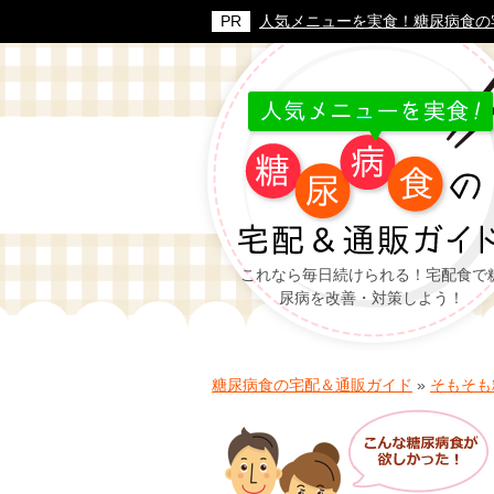
人気メニューを実食！糖尿病食の
これなら毎日続けられる！宅配食で
尿病を改善・対策しよう！
糖尿病食の宅配＆通販ガイド
»
そもそも