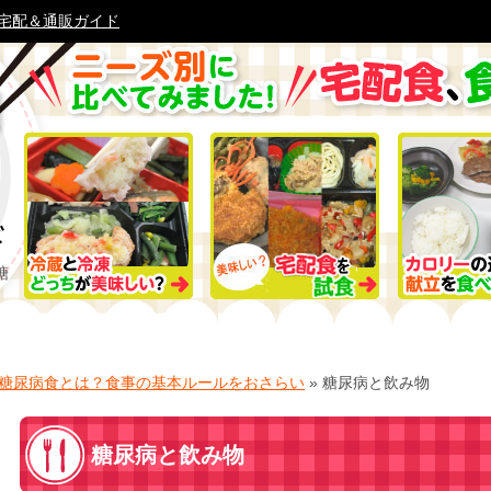
宅配＆通販ガイド
糖
糖尿病食とは？食事の基本ルールをおさらい
»
糖尿病と飲み物
糖尿病と飲み物