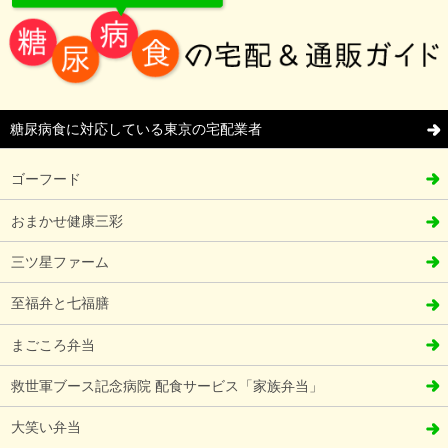
糖尿病食に対応している東京の宅配業者
ゴーフード
おまかせ健康三彩
三ツ星ファーム
至福弁と七福膳
まごころ弁当
救世軍ブース記念病院 配食サービス「家族弁当」
大笑い弁当