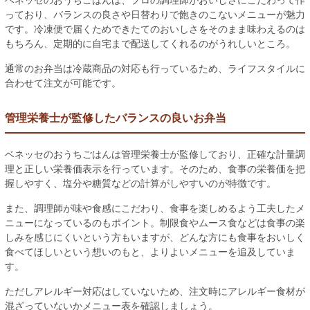
ベネッセのおうちごはんは、プロの調理師がおいしさにこだわって作
っており、バランスの良さや日替わりで飽きのこないメニューが魅力
です。冷凍便で届くためできたてのおいしさをそのまま味わえるのは
もちろん、定期的に自宅まで配送してくれるのがうれしいところ。
通常のお弁当は冷蔵商品の対応も行っているため、ライフスタイルに
合わせて注文が可能です。
管理栄養士が監修したバランスの良いお弁当
ベネッセのおうちごはんは管理栄養士が監修しており、正確な計量調
理と正しい栄養価表示を行っています。そのため、食事の栄養価を把
握しやすく、塩分や糖質などの計算がしやすいのが特徴です。
また、調理師が味や食感にこだわり、食事を楽しめるよう工夫したメ
ニューになっているのもポイント。制限食やムース食などは食事の楽
しみを感じにくいという方もいますが、どんな方にも食事をおいしく
食べてほしいという想いのもと、よりよいメニューを追及していま
す。
ただしアレルギー対応はしていないため、注文時にアレルギー食材が
混ざっていないかメニュー表を確認しましょう。