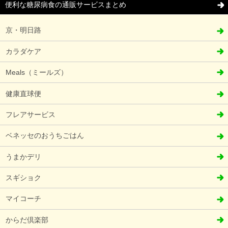
便利な糖尿病食の通販サービスまとめ
京・明日路
カラダケア
Meals（ミールズ）
健康直球便
フレアサービス
ベネッセのおうちごはん
うまかデリ
スギショク
マイコーチ
からだ倶楽部