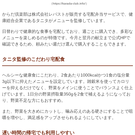
（https://karada-club.info/）
からだ倶楽部は株式会社レパストが販売する宅配弁当サービスで、健
康総合企業であるタニタがメニューを監修しています。
日替わりで健康的な食事を宅配しており、週ごとに購入でき、多彩な
メニューを楽しめるのが特徴です。今月と翌月の献立まで公式HPで
確認できるため、頼みたい週だけ選んで購入することもできます。
タニタ監修のこだわり宅配食
ヘルシーな健康食にこだわり、2食あたり1000kcalかつ1食の塩分量
3g以下に抑えたメニューを設定しています。雑穀米を使ってカロリ
ーを抑えるだけでなく、野菜をメインに使うことでバランスよく仕上
げています。1日分の野菜摂取量350gを2食で補えるようになってお
り、野菜不足な方にもおすすめ。
また、野菜を大きめにカットし、噛み応えのある硬さにすることで咀
嚼を増やし、満足感をアップさせられるようにしています。
遅い時間の帰宅でも利用しやすい