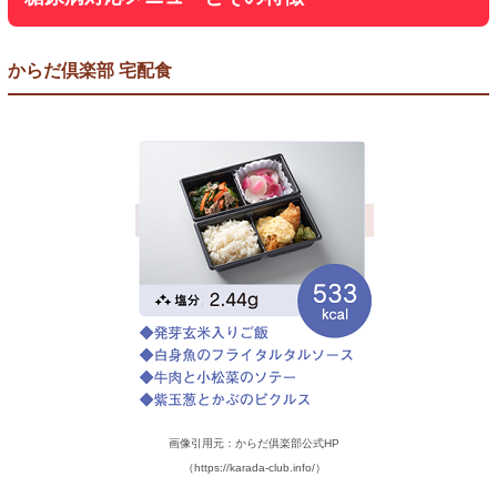
からだ倶楽部 宅配食
画像引用元：からだ俱楽部公式HP
（https://karada-club.info/）