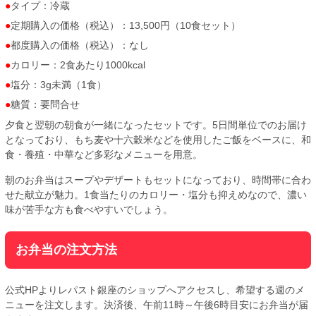
タイプ：冷蔵
定期購入の価格（税込）：13,500円（10食セット）
都度購入の価格（税込）：なし
カロリー：2食あたり1000kcal
塩分：3g未満（1食）
糖質：要問合せ
夕食と翌朝の朝食が一緒になったセットです。5日間単位でのお届け
となっており、もち麦や十六穀米などを使用したご飯をベースに、和
食・養殖・中華など多彩なメニューを用意。
朝のお弁当はスープやデザートもセットになっており、時間帯に合わ
せた献立が魅力。1食当たりのカロリー・塩分も抑えめなので、濃い
味が苦手な方も食べやすいでしょう。
お弁当の注文方法
公式HPよりレパスト銀座のショップへアクセスし、希望する週のメ
ニューを注文します。決済後、午前11時～午後6時目安にお弁当が届