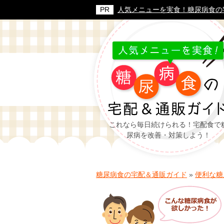
人気メニューを実食！糖尿病食の
これなら毎日続けられる！宅配食で
尿病を改善・対策しよう！
糖尿病食の宅配＆通販ガイド
»
便利な糖