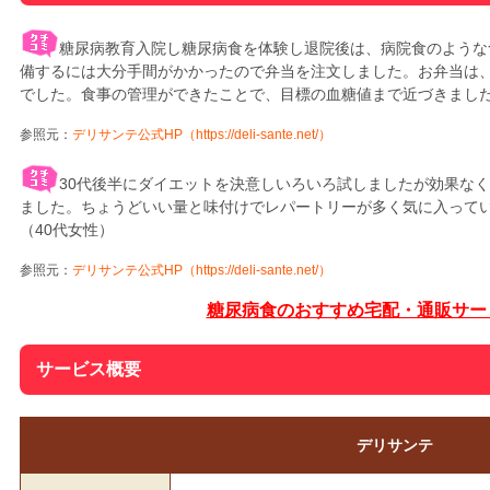
糖尿病教育入院し糖尿病食を体験し退院後は、病院食のような
備するには大分手間がかかったので弁当を注文しました。お弁当は
でした。食事の管理ができたことで、目標の血糖値まで近づきまし
参照元：
デリサンテ公式HP（https://deli-sante.net/）
30代後半にダイエットを決意しいろいろ試しましたが効果な
ました。ちょうどいい量と味付けでレパートリーが多く気に入って
（40代女性）
参照元：
デリサンテ公式HP（https://deli-sante.net/）
糖尿病食のおすすめ宅配・通販サー
サービス概要
デリサンテ