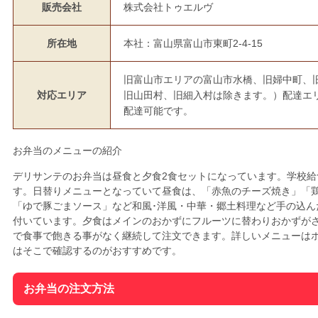
販売会社
株式会社トゥエルヴ
所在地
本社：富山県富山市東町2-4-15
旧富山市エリアの富山市水橋、旧婦中町、
対応エリア
旧山田村、旧細入村は除きます。）配達エ
配達可能です。
お弁当のメニューの紹介
デリサンテのお弁当は昼食と夕食2食セットになっています。学校給
す。日替りメニューとなっていて昼食は、「赤魚のチーズ焼き」「
「ゆで豚ごまソース」など和風･洋風・中華・郷土料理など手の込ん
付いています。夕食はメインのおかずにフルーツに替わりおかずが
で食事で飽きる事がなく継続して注文できます。詳しいメニューは
はそこで確認するのがおすすめです。
お弁当の注文方法