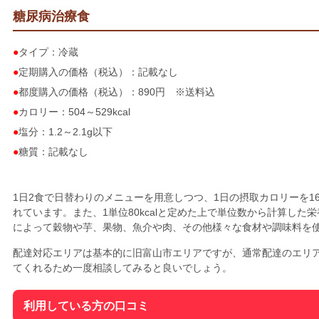
糖尿病治療食
タイプ：冷蔵
定期購入の価格（税込）：記載なし
都度購入の価格（税込）：890円 ※送料込
カロリー：504～529kcal
塩分：1.2～2.1g以下
糖質：記載なし
1日2食で日替わりのメニューを用意しつつ、1日の摂取カロリーを160
れています。また、1単位80kcalと定めた上で単位数から計算した
によって穀物や芋、果物、魚介や肉、その他様々な食材や調味料を
配達対応エリアは基本的に旧富山市エリアですが、通常配達のエリ
てくれるため一度相談してみると良いでしょう。
利用している方の口コミ