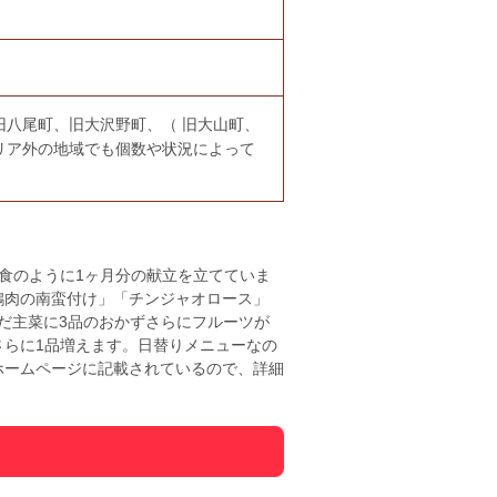
旧八尾町、旧大沢野町、（ 旧大山町、
リア外の地域でも個数や状況によって
食のように1ヶ月分の献立を立てていま
鶏肉の南蛮付け」「チンジャオロース」
だ主菜に3品のおかずさらにフルーツが
さらに1品増えます。日替りメニューなの
ホームページに記載されているので、詳細