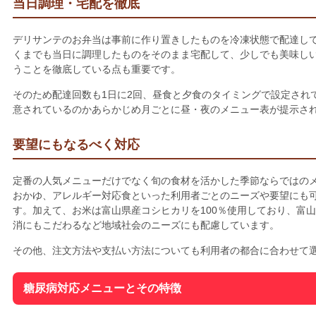
当日調理・宅配を徹底
デリサンテのお弁当は事前に作り置きしたものを冷凍状態で配達し
くまでも当日に調理したものをそのまま宅配して、少しでも美味し
うことを徹底している点も重要です。
そのため配達回数も1日に2回、昼食と夕食のタイミングで設定され
意されているのかあらかじめ月ごとに昼・夜のメニュー表が提示さ
要望にもなるべく対応
定番の人気メニューだけでなく旬の食材を活かした季節ならではの
おかゆ、アレルギー対応食といった利用者ごとのニーズや要望にも
す。加えて、お米は富山県産コシヒカリを100％使用しており、富
消にもこだわるなど地域社会のニーズにも配慮しています。
その他、注文方法や支払い方法についても利用者の都合に合わせて
糖尿病対応メニューとその特徴