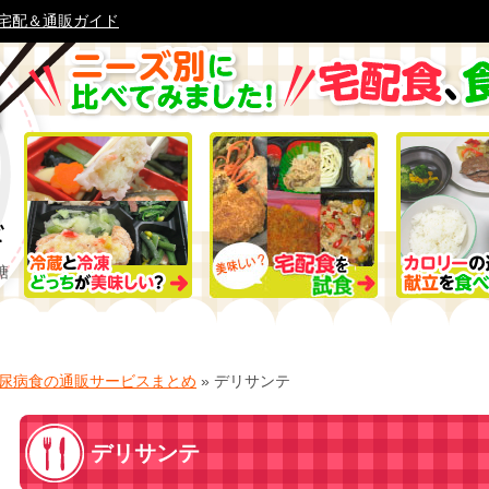
宅配＆通販ガイド
糖
尿病食の通販サービスまとめ
»
デリサンテ
デリサンテ