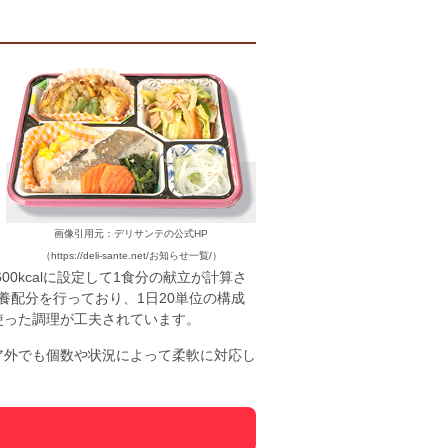
画像引用元：デリサンテの公式HP
（https://deli-sante.net/お知らせ一覧/）
0kcalに設定して1食分の献立が計算さ
栄養配分を行っており、1日20単位の構成
使った調理が工夫されています。
ア外でも個数や状況によって柔軟に対応し