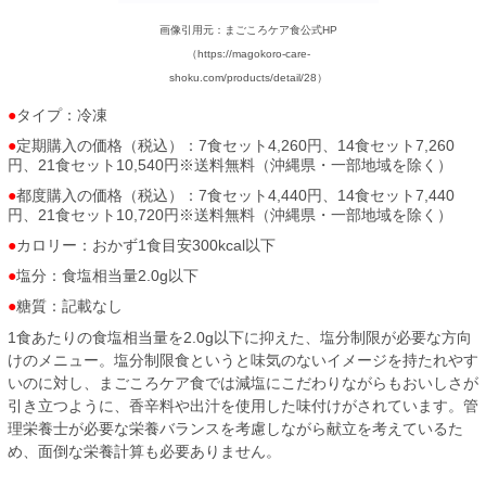
画像引用元：まごころケア食公式HP
（https://magokoro-care-
shoku.com/products/detail/28）
タイプ：冷凍
定期購入の価格（税込）：7食セット4,260円、14食セット7,260
円、21食セット10,540円※送料無料（沖縄県・一部地域を除く）
都度購入の価格（税込）：7食セット4,440円、14食セット7,440
円、21食セット10,720円※送料無料（沖縄県・一部地域を除く）
カロリー：おかず1食目安300kcal以下
塩分：食塩相当量2.0g以下
糖質：記載なし
1食あたりの食塩相当量を2.0g以下に抑えた、塩分制限が必要な方向
けのメニュー。塩分制限食というと味気のないイメージを持たれやす
いのに対し、まごころケア食では減塩にこだわりながらもおいしさが
引き立つように、香辛料や出汁を使用した味付けがされています。管
理栄養士が必要な栄養バランスを考慮しながら献立を考えているた
め、面倒な栄養計算も必要ありません。