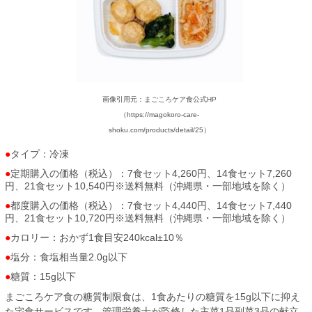
画像引用元：まごころケア食公式HP
（https://magokoro-care-
shoku.com/products/detail/25）
タイプ：冷凍
定期購入の価格（税込）：7食セット4,260円、14食セット7,260
円、21食セット10,540円※送料無料（沖縄県・一部地域を除く）
都度購入の価格（税込）：7食セット4,440円、14食セット7,440
円、21食セット10,720円※送料無料（沖縄県・一部地域を除く）
カロリー：おかず1食目安240kcal±10％
塩分：食塩相当量2.0g以下
糖質：15g以下
まごころケア食の糖質制限食は、1食あたりの糖質を15g以下に抑え
た宅食サービスです。管理栄養士が監修した主菜1品副菜3品の献立