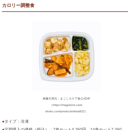
カロリー調整食
画像引用元：まごころケア食公式HP
（https://magokoro-care-
shoku.com/products/detail/22）
タイプ：冷凍
定期購入の価格（税込）：7食セット4,260円、14食セット7,260