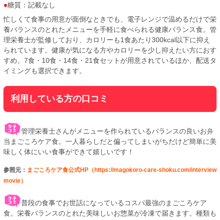
糖質：記載なし
忙しくて食事の用意が面倒なときでも、電子レンジで温めるだけで栄
養バランスのとれたメニューを手軽に食べられる健康バランス食。管
理栄養士が監修しており、カロリーも1食あたり300kcal以下に抑え
られています。健康が気になる方やカロリーを少し抑えたい方におす
すめ。7食・10食・14食・21食セットが用意されているほか、配送タ
イミングも選択できます。
利用している方の口コミ
管理栄養士さんがメニューを作られているバランスの良いお弁
当まごころケア食。一人暮らしだと偏ってしまいがちだけど簡単に美
味しく体にいい食事ができて嬉しいです！
参照元：
まごころケア食公式HP（https://magokoro-care-shoku.com/interview
movie）
普段の食事でお世話になっているコスパ最強のまごころケア
食。栄養バランスのとれた美味しいお惣菜が冷凍で届きます。種類も