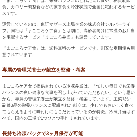
『まごころケア食』は、栄養バランスのとれた普通食や、糖質制限
食、カロリー調整食などの療養食を冷凍状態で全国に宅配するサービ
スです。
運営しているのは、東証マザーズ上場企業の株式会社シルバーライ
フ。同社は『まごころケア食』とは別に、高齢者向けに常温のお弁当
を宅配するサービス「まごころ弁当」も運営しています。
『まごころケア食』は、送料無料のサービスです。割安な定期便も用
意されています。
専属の管理栄養士が献立を監修・考案
まごころケア食で提供されている冷凍弁当は、「忙しい毎日でも栄養
バランスの良い健康な食事を召し上がっていただきたい」という思い
から、専属の管理栄養士が献立を監修・考案しています。主菜1品・
副菜3品の栄養バランスに配慮された献立は、少しでもおいしく食べ
てもらえるように味付けにもこだわっているのが特徴。冷凍弁当はす
べて、国内の工場で1つひとつ手作りされています。
長持ち冷凍パックで3ヶ月保存が可能