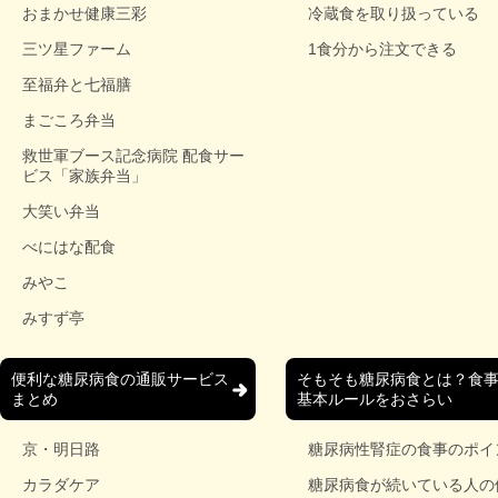
おまかせ健康三彩
冷蔵食を取り扱っている
三ツ星ファーム
1食分から注文できる
至福弁と七福膳
まごころ弁当
救世軍ブース記念病院 配食サー
ビス「家族弁当」
大笑い弁当
べにはな配食
みやこ
みすず亭
便利な糖尿病食の通販サービス
そもそも糖尿病食とは？食
まとめ
基本ルールをおさらい
京・明日路
糖尿病性腎症の食事のポイ
カラダケア
糖尿病食が続いている人の