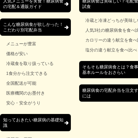
人気メニューを実食！糖尿病食
糖尿病食は美味しい？宅配
の宅配＆通販ガイド
試食
冷蔵と冷凍どっちが美味し
こんな糖尿病食が欲しかった！
こだわり別宅配弁当
人気3社の糖尿病食を食べ
カロリーの違う献立を食べ
メニューが豊富
塩分の違う献立を食べ比べ
価格が安い
冷蔵食を取り扱っている
そもそも糖尿病食とは？食
基本ルールをおさらい
1食分から注文できる
全国配送が可能
糖尿病食の宅配弁当を注文
医療機関のお墨付き
には
安心・安全がうり
知っておきたい糖尿病の基礎知
識