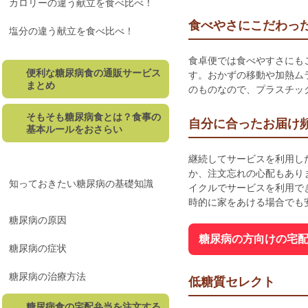
カロリーの違う献立を食べ比べ！
食べやさにこだわっ
塩分の違う献立を食べ比べ！
食卓便では食べやすさにも
便利な糖尿病食の通販サービス
す。おかずの移動や加熱ム
まとめ
のものなので、プラスチッ
そもそも糖尿病食とは？食事の
自分に合ったお届け
基本ルールをおさらい
継続してサービスを利用し
か、注文忘れの心配もあり
知っておきたい糖尿病の基礎知識
イクルでサービスを利用で
時的に家をあける場合でも
糖尿病の原因
糖尿病の方向けの宅
糖尿病の症状
糖尿病の治療方法
低糖質セレクト
糖尿病食の宅配弁当を注文する