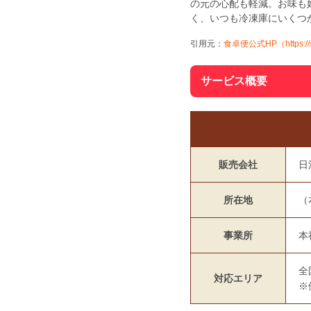
の元の心配も軽減。お味も
く、いつも冷凍庫にいくつ
引用元：
食卓便公式HP（https://sh
サービス概要
販売会社
日
所在地
（
事業所
本
全
対応エリア
※