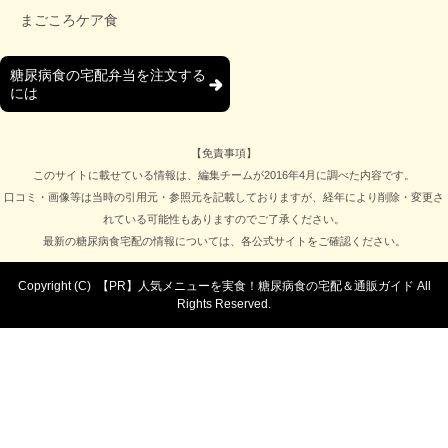
まごころケア食
糖尿病食の宅配弁当を注文する
には
【免責事項】
このサイトに載せている情報は、編集チームが2016年4月に調べた内容です。
口コミ・画像等は当時の引用元・参照元を記載しておりますが、経年により削除・変更さ
れている可能性もありますのでご了承ください。
最新の糖尿病食宅配の情報については、各公式サイトをご確認ください。
Copyright (C)
【PR】人気メニューを実食！糖尿病食の宅配＆通販ガイド
All
Rights Reserved.