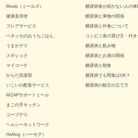
Meals（ミールズ）
糖尿病食が続かない人の体
健康直球便
糖尿病と果物の関係
フレアサービス
糖尿病と外食について
ベネッセのおうちごはん
コンビニ食の選び方・付き
うまかデリ
糖尿病と飲み物
スギショク
糖尿病とお酒の関係
マイコーチ
糖尿病と朝食
からだ倶楽部
糖尿病でも間食はOK？
いこいの配食サービス
糖尿病の献立の立て方
RIZAPサポートミール
まごの手キッチン
コープデリ
ヘルシーネットワーク
HeMog（ハーモグ）