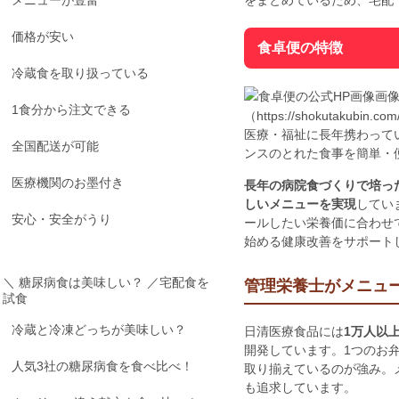
メニューが豊富
をまとめているため、宅配
価格が安い
食卓便の特徴
冷蔵食を取り扱っている
画像
1食分から注文できる
（https://shokutakubin.com
医療・福祉に長年携わって
全国配送が可能
ンスのとれた食事を簡単・
医療機関のお墨付き
長年の病院食づくりで培っ
しいメニューを実現
してい
安心・安全がうり
ールしたい栄養価に合わせ
始める健康改善をサポート
＼ 糖尿病食は美味しい？ ／
宅配食を
管理栄養士がメニュ
試食
冷蔵と冷凍どっちが美味しい？
日清医療食品には
1万人以
開発しています。1つのお弁
人気3社の糖尿病食を食べ比べ！
取り揃えているのが強み。
も追求しています。