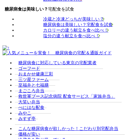
糖尿病食は美味しい？
宅配食を試食
冷蔵と冷凍どっちが美味しい？
糖尿病食は美味しい？宅配食を試食
カロリーの違う献立を食べ比べ！
塩分の違う献立を食べ比べ！
糖尿病食に対応している東京の宅配業者
ゴーフード
おまかせ健康三彩
三ツ星ファーム
至福弁と七福膳
まごころ弁当
救世軍ブース記念病院 配食サービス「家族弁当」
大笑い弁当
べにはな配食
みやこ
みすず亭
こんな糖尿病食が欲しかった！こだわり別宅配弁当
価格が安い