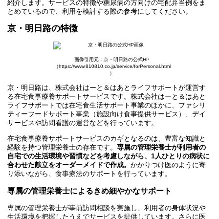
紹介します。サービスの特徴や糖尿病の方向けの宅配弁当例をま
とめているので、利用を検討する際の参考にしてください。
京・明日路の特徴
画像引用元：京・明日路の公式HP
（https://www.810810.co.jp/service/forPersonal.html
）
京・明日路は、株式会社はーと＆はあとライフサポートが運営す
る在宅食事療養サポートサービスです。株式会社はーと＆はあと
ライフサポートでは在宅食生活サポート事業のほかに、ファシリ
ティーフードサポート事業（施設向け食事提供サービス）、デイ
サービスや訪問看護の運営などを行っています。
在宅食事療養サポートサービスのカギとなるのは、豊富な知識と
経験を持つ管理栄養士の存在です。
専属の管理栄養士が利用者の
自宅での生活環境や習慣などを考慮しながら、1人ひとりの病状に
合わせた献立をオーダーメイドで作成。
かかりつけ医のように寄
り添いながら、食事療法のサポートを行っています。
専属の管理栄養士によるきめ細やかなサポート
専属の管理栄養士が事前訪問相談を実施し、利用者の身体状況や
生活環境を把握したうえでサービスを提供しています。さらに医