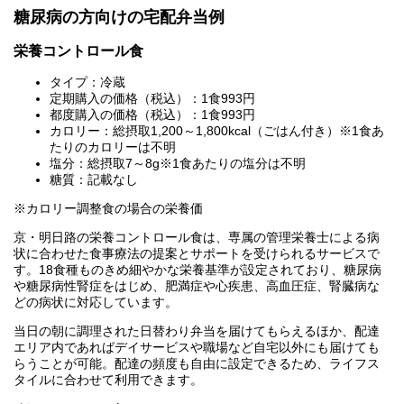
糖尿病の方向けの宅配弁当例
栄養コントロール食
タイプ：冷蔵
定期購入の価格（税込）：1食993円
都度購入の価格（税込）：1食993円
カロリー：総摂取1,200～1,800kcal（ごはん付き）※1食あ
たりのカロリーは不明
塩分：総摂取7～8g※1食あたりの塩分は不明
糖質：記載なし
※カロリー調整食の場合の栄養価
京・明日路の栄養コントロール食は、専属の管理栄養士による病
状に合わせた食事療法の提案とサポートを受けられるサービスで
す。18食種ものきめ細やかな栄養基準が設定されており、糖尿病
や糖尿病性腎症をはじめ、肥満症や心疾患、高血圧症、腎臓病な
どの病状に対応しています。
当日の朝に調理された日替わり弁当を届けてもらえるほか、配達
エリア内であればデイサービスや職場など自宅以外にも届けても
らうことが可能。配達の頻度も自由に設定できるため、ライフス
タイルに合わせて利用できます。