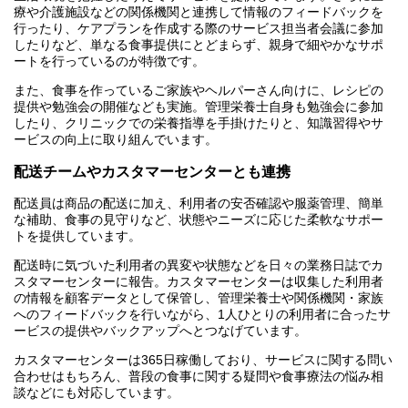
療や介護施設などの関係機関と連携して情報のフィードバックを
行ったり、ケアプランを作成する際のサービス担当者会議に参加
したりなど、単なる食事提供にとどまらず、親身で細やかなサポ
ートを行っているのが特徴です。
また、食事を作っているご家族やヘルパーさん向けに、レシピの
提供や勉強会の開催なども実施。管理栄養士自身も勉強会に参加
したり、クリニックでの栄養指導を手掛けたりと、知識習得やサ
ービスの向上に取り組んでいます。
配送チームやカスタマーセンターとも連携
配送員は商品の配送に加え、利用者の安否確認や服薬管理、簡単
な補助、食事の見守りなど、状態やニーズに応じた柔軟なサポー
トを提供しています。
配送時に気づいた利用者の異変や状態などを日々の業務日誌でカ
スタマーセンターに報告。カスタマーセンターは収集した利用者
の情報を顧客データとして保管し、管理栄養士や関係機関・家族
へのフィードバックを行いながら、1人ひとりの利用者に合ったサ
ービスの提供やバックアップへとつなげています。
カスタマーセンターは365日稼働しており、サービスに関する問い
合わせはもちろん、普段の食事に関する疑問や食事療法の悩み相
談などにも対応しています。