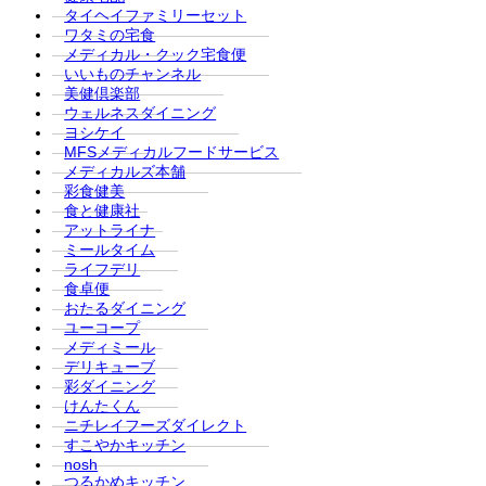
タイヘイファミリーセット
ワタミの宅食
メディカル・クック宅食便
いいものチャンネル
美健倶楽部
ウェルネスダイニング
ヨシケイ
MFSメディカルフードサービス
メディカルズ本舗
彩食健美
食と健康社
アットライナ
ミールタイム
ライフデリ
食卓便
おたるダイニング
ユーコープ
メディミール
デリキューブ
彩ダイニング
けんたくん
ニチレイフーズダイレクト
すこやかキッチン
nosh
つるかめキッチン