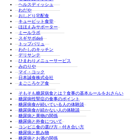
ヘルスディッシュ
わだや
おしどり宅配食
キューピット食堂
ほほえみサポーター
ミールラボ
スギサポdeli
トップバリュ
わたしのキッチン
デリサンテ
ひまわりメニューサービス
みのりや
マイ・コック
日本誠食株式会社
まごころケア食
そもそも糖尿病食とは？食事の基本ルールをおさらい
糖尿病性腎症の食事のポイント
糖尿病食が続いている人の体験談
糖尿病食が続かない人の体験談
糖尿病と果物の関係
糖尿病と外食について
コンビニ食の選び方・付き合い方
糖尿病と飲み物
糖尿病とお酒の関係