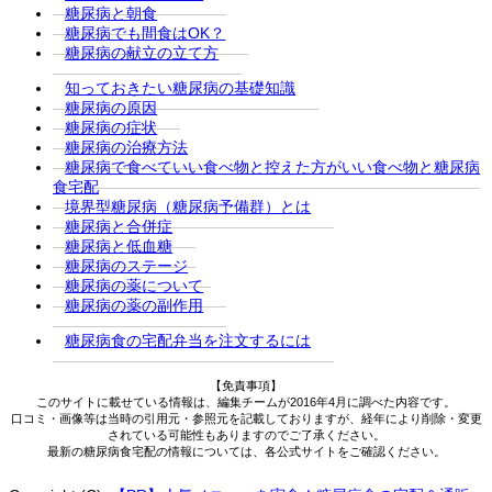
糖尿病と朝食
糖尿病でも間食はOK？
糖尿病の献立の立て方
知っておきたい糖尿病の基礎知識
糖尿病の原因
糖尿病の症状
糖尿病の治療方法
糖尿病で食べていい食べ物と控えた方がいい食べ物と糖尿病
食宅配
境界型糖尿病（糖尿病予備群）とは
糖尿病と合併症
糖尿病と低血糖
糖尿病のステージ
糖尿病の薬について
糖尿病の薬の副作用
糖尿病食の宅配弁当を注文するには
【免責事項】
このサイトに載せている情報は、編集チームが2016年4月に調べた内容です。
口コミ・画像等は当時の引用元・参照元を記載しておりますが、経年により削除・変更
されている可能性もありますのでご了承ください。
最新の糖尿病食宅配の情報については、各公式サイトをご確認ください。