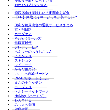
冷蔵食を取り扱っている
1食分から注文できる
糖尿病食は美味しい？宅配食を試食
【PR】冷蔵と冷凍、どっちが美味しい？
便利な糖尿病食の通販サービスまとめ
京・明日路
カラダケア
Meals（ミールズ）
健康直球便
フレアサービス
ベネッセのおうちごはん
うまかデリ
スギショク
マイコーチ
からだ倶楽部
いこいの配食サービス
RIZAPサポートミール
まごの手キッチン
コープデリ
ヘルシーネットワーク
HeMog（ハーモグ）
わんまいる
みしまの御膳
健康宅配