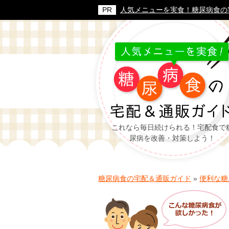
人気メニューを実食！糖尿病食の
これなら毎日続けられる！宅配食で
尿病を改善・対策しよう！
糖尿病食の宅配＆通販ガイド
»
便利な糖