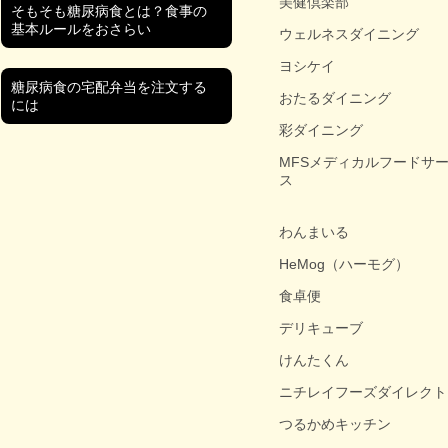
美健倶楽部
そもそも糖尿病食とは？食事の
基本ルールをおさらい
ウェルネスダイニング
ヨシケイ
糖尿病食の宅配弁当を注文する
おたるダイニング
には
彩ダイニング
MFSメディカルフードサ
ス
わんまいる
HeMog（ハーモグ）
食卓便
デリキューブ
けんたくん
ニチレイフーズダイレクト
つるかめキッチン