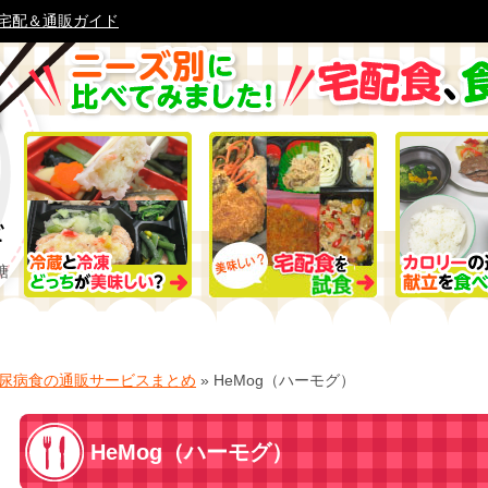
宅配＆通販ガイド
糖
尿病食の通販サービスまとめ
»
HeMog（ハーモグ）
HeMog（ハーモグ）