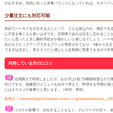
がおすすめ。目的に合った栄養バランスになっていれば、モチベー
少量注文にも対応可能
初めてハーモグを注文する人にとって、どんな味なのか、満足でき
に不安を抱く人も多いはずです。定期便であれば注文し忘れること
たいと思ったときに解約手続きが煩わしいと感じるでしょう。ハーモ
合わせてピックアップできるプランが用意されており、3食から注
でまずは注文し、良さそうだと感じたら定期便に変更できるので非
利用している方の口コミ
定期購入で利用しましたが、おかずは1色で5種類程度なので
付けですが、低糖質のメニューを自分で考えて、料理する手間が省
にはオススメの食事だと思います。（40代・男性）
参照元：cheeese(https://cheeese.monex.co.jp/shops/cheeese__0000
コロナの影響で、出社することもなく、テレワークの日々。