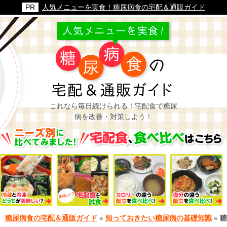
人気メニューを実食！糖尿病食の宅配＆通販ガイド
これなら毎日続けられる！宅配食で糖尿
病を改善・対策しよう！
糖尿病食の宅配＆通販ガイド
»
知っておきたい糖尿病の基礎知識
»
糖