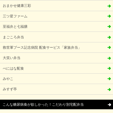
おまかせ健康三彩
三ツ星ファーム
至福弁と七福膳
まごころ弁当
救世軍ブース記念病院 配食サービス「家族弁当」
大笑い弁当
べにはな配食
みやこ
みすず亭
こんな糖尿病食が欲しかった！こだわり別宅配弁当