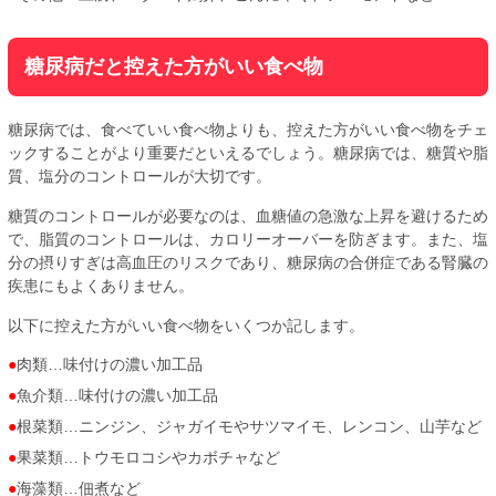
糖尿病だと控えた方がいい食べ物
糖尿病では、食べていい食べ物よりも、控えた方がいい食べ物をチェ
ックすることがより重要だといえるでしょう。糖尿病では、糖質や脂
質、塩分のコントロールが大切です。
糖質のコントロールが必要なのは、血糖値の急激な上昇を避けるため
で、脂質のコントロールは、カロリーオーバーを防ぎます。また、塩
分の摂りすぎは高血圧のリスクであり、糖尿病の合併症である腎臓の
疾患にもよくありません。
以下に控えた方がいい食べ物をいくつか記します。
肉類…味付けの濃い加工品
魚介類…味付けの濃い加工品
根菜類…ニンジン、ジャガイモやサツマイモ、レンコン、山芋など
果菜類…トウモロコシやカボチャなど
海藻類…佃煮など