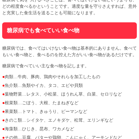
どの程度食べるかということです。適度な量を守りさえすれば、意外
と充実した食生活を送ることも可能になります。
糖尿病でも食べていい食べ物
糖尿病では、食べてはいけない食べ物は基本的にありません。食べて
もいい食べ物と、食べるのを控えた方がいい食べ物があるだけです。
糖尿病で食べていい主な食べ物を記します。
肉類…牛肉、豚肉、鶏肉やそれらを加工したもの
魚介類…魚類やイカ、タコ、エビや貝類
葉物野菜…レタス、小松菜、ほうれん草、白菜、セロリなど
根菜類…ごぼう、大根、たまねぎなど
果菜類…トマト、きゅうり、ピーマンなど
きのこ類…シイタケ、エノキダケ、松茸、エリンギなど
海藻類…ひじき、昆布、ワカメなど
その他…豆腐、バターや鶏卵、こんにゃく、アーモンドなど